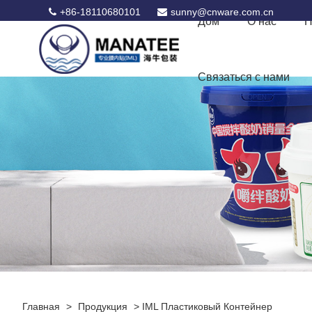
+86-18110680101
sunny@cnware.com.cn
Дом
О нас
П
Связаться с нами
Главная
>
Продукция
>
IML Пластиковый Контейнер