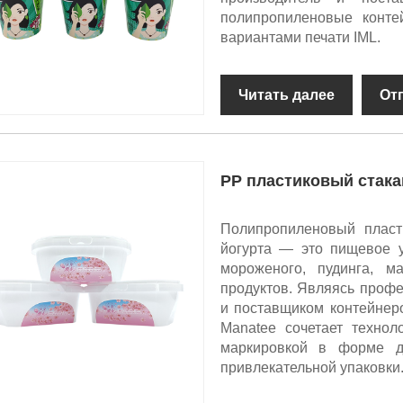
полипропиленовые конте
вариантами печати IML.
Читать далее
От
PP пластиковый стака
Полипропиленовый пласт
йогурта — это пищевое у
мороженого, пудинга, м
продуктов. Являясь проф
и поставщиком контейнер
Manatee сочетает технол
маркировкой в ​​форме 
привлекательной упаковки