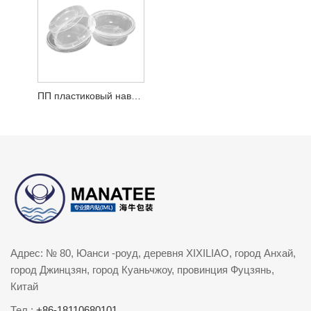
ПП пластиковый навесной контейнер
Адрес: № 80, Юанси -роуд, деревня XIXILIAO, город Анхай,
город Джинцзян, город Куаньчжоу, провинция Фуцзянь,
Китай
Тел.:
+86-18110680101